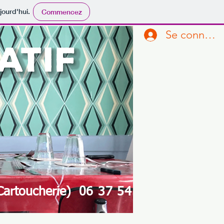
jourd'hui.
Commencez
Se connecte
Cartoucherie)
06 37 54