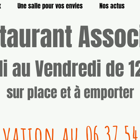
x
Une salle pour vos envies
Nos actus
taurant Associ
i au Vendredi de 1
sur place et à emporter
rvation au
06 37 54