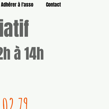
Adhérer à l'asso
Contact
atif
2h à 14h
 02 79